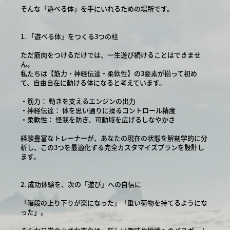
そんな「遊べる体」を手にいれるための場所です。
1. 「遊べる体」をつくる3つの柱
ただ筋肉をつけるだけでは、一生遊び続けることはできませ
ん。
私たちは【筋力・神経伝達・柔軟性】の3要素が揃って初め
て、自由自在に動ける体になると考えています。
・筋力： 動きを支えるエンジンの出力
・神経伝達： 体を思い通りに操るコントロール精度
・柔軟性： 怪我を防ぎ、可動域を広げるしなやかさ
経験豊富なトレーナーが、あなたの現在の状態を解剖学的に分
析し、この3つを最適化する完全カスタマイズプランを設計し
ます。
2. 成功体験を、次の「遊び」への自信に
「階段の上り下りが楽になった」「重い荷物を持てるようにな
った」。