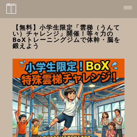
【無料】小学生限定「雲梯（うんて
い）チャレンジ」開催！等々力の
BoXトレーニングジムで体幹・脳を
鍛えよう