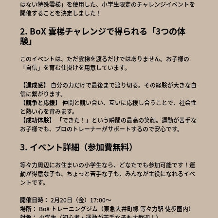
はない特殊雲梯」を使用した、小学生限定のチャレンジイベントを
開催することを決定しました！
2. BoX 雲梯チャレンジで得られる「3つの体
験」
このイベントは、ただ雲梯を渡るだけではありません。お子様の
「自信」を育む仕掛けを用意しています。
【達成感】
自分の力だけで最後まで渡り切る。その経験が大きな自
信に繋がります。
【競争と応援】
仲間と競い合い、互いに応援し合うことで、社会性
と熱い心を育みます。
【成功体験】
「できた！」という瞬間の最高の笑顔。運動が苦手な
お子様でも、プロのトレーナーがサポートするので安心です。
3. イベント詳細（参加費無料）
等々力周辺にお住まいの小学生なら、どなたでも参加可能です！運
動が得意な子も、ちょっと苦手な子も、みんなが主役になれるイベ
ントです。
開催日時：
2月20日（金）17:00〜
場所：
BoX トレーニングジム（東急大井町線 等々力駅 徒歩圏内）
対象：
小学生（初心者・運動が苦手な子も大歓迎！）