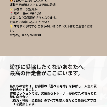
11:00〜11:50【大人向け】
運動不足解消＆ストレス発散に最適！
参加費： 完全無料
場所： BoX（等々力）
定員になり次第締め切りとなります。
お早めにお申し込みください！
▼今すぐ予約する こちらのLINEにダンス予約とご返信くださ
い。
https://lin.ee/i970wsD
遊びに妥協したくないあなたへ。
最高の伴走者がここにいます。
私たちの使命は、お客様の「遊べる寿命」を伸ばし、人生の質
を最大化すること。
体験セッションでは、実績あるトレーナーがあなたの悩みと真
摯に向き合い、
【筋力・神経・柔軟性】のすべてを整えるための最適なアプロ
ーチを提案します。