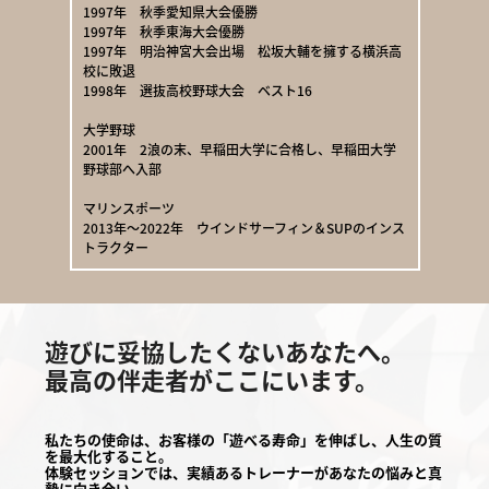
1997年 秋季愛知県大会優勝
1997年 秋季東海大会優勝
1997年 明治神宮大会出場 松坂大輔を擁する横浜高
校に敗退
1998年 選抜高校野球大会 ベスト16
大学野球
2001年 2浪の末、早稲田大学に合格し、早稲田大学
野球部へ入部
マリンスポーツ
2013年～2022年 ウインドサーフィン＆SUPのインス
トラクター
遊びに妥協したくないあなたへ。
最高の伴走者がここにいます。
私たちの使命は、お客様の「遊べる寿命」を伸ばし、人生の質
を最大化すること。
体験セッションでは、実績あるトレーナーがあなたの悩みと真
摯に向き合い、